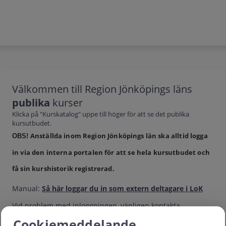
Välkommen till Region Jönköpings läns
publika
kurser
Klicka på "Kurskatalog" uppe till höger för att se det publika
kursutbudet.
Anställda inom Region Jönköpings län ska alltid logga
OBS!
in via den interna portalen för att se hela kursutbudet och
få sin kurshistorik registrerad.
Manual:
Så här loggar du in som extern deltagare i LoK
Vid problem med inloggningen, vänligen kontakta
lok@rjl.se
Cookiemeddelande