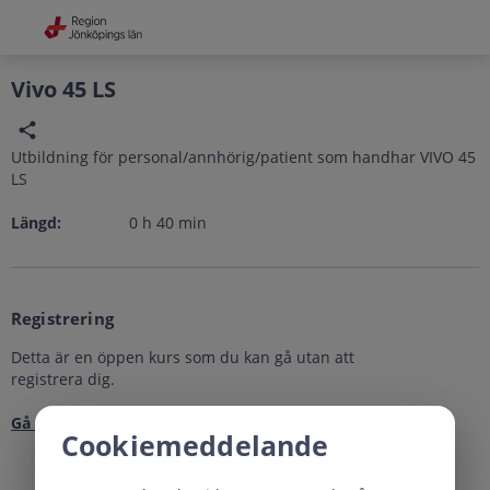
Grade
Portal
Vivo 45 LS
Utbildning för personal/annhörig/patient som handhar VIVO 45
LS
Längd:
0
h
40
min
Registrering
Detta är en öppen kurs som du kan gå utan att
registrera dig.
Gå till kursen
Cookiemeddelande