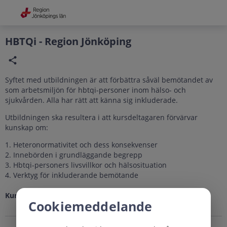
Grade
Portal
HBTQi - Region Jönköping
Syftet med utbildningen är att förbättra såväl bemötandet av
som arbetsmiljön för hbtqi-personer inom hälso- och
sjukvården. Alla har rätt att känna sig inkluderade.
Utbildningen ska resultera i att kursdeltagaren förvärvar
kunskap om:
1. Heteronormativitet och dess konsekvenser
2. Innebörden i grundläggande begrepp
3. Hbtqi-personers livsvillkor och hälsosituation
4. Verktyg för inkluderande bemötande
Kursslut:
2026-10-31
Cookiemeddelande