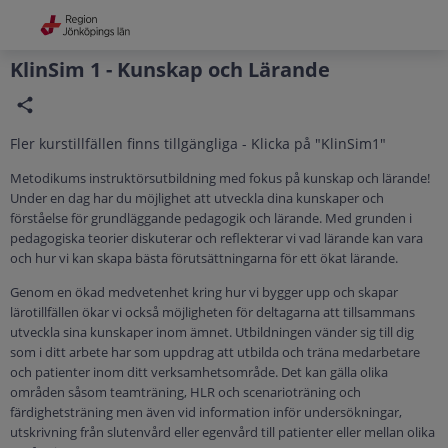
Grade
Portal
KlinSim 1 - Kunskap och Lärande
Fler kurstillfällen finns tillgängliga - Klicka på "KlinSim1"
Metodikums instruktörsutbildning med fokus på kunskap och lärande!
Under en dag har du möjlighet att utveckla dina kunskaper och
förståelse för grundläggande pedagogik och lärande. Med grunden i
pedagogiska teorier diskuterar och reflekterar vi vad lärande kan vara
och hur vi kan skapa bästa förutsättningarna för ett ökat lärande.
Genom en ökad medvetenhet kring hur vi bygger upp och skapar
lärotillfällen ökar vi också möjligheten för deltagarna att tillsammans
utveckla sina kunskaper inom ämnet. Utbildningen vänder sig till dig
som i ditt arbete har som uppdrag att utbilda och träna medarbetare
och patienter inom ditt verksamhetsområde. Det kan gälla olika
områden såsom teamträning, HLR och scenarioträning och
färdighetsträning men även vid information inför undersökningar,
utskrivning från slutenvård eller egenvård till patienter eller mellan olika