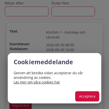
Börjar efter:
Slutar före:
Titel:
KlinSim 1 - Kunskap och
Lärande
Startdatum:
2026-09-30 08:30
Slutdatum:
2026-09-30 16:00
Ort:
Jönköping
Cookiemeddelande
Plats:
Metodikum
Ansvarig:
Genom att besöka sidan accepterar du vår
Matilda Andersson
användning av cookies.
Lediga platser:
3
Läs mer om våra cookies här
Sista
2026-09-25
anmälningsdag:
Acceptera