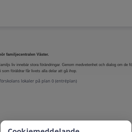
hör familjecentralen Väster.
amiljs liv innebär stora förändringar. Genom medvetenhet och dialog om de fö
 som föräldrar får livets alla delar att gå ihop.
örskolans lokaler på plan 0 (entréplan)
Cookiemeddelande