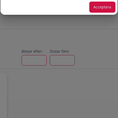
Acceptera
Börjar efter:
Slutar före: