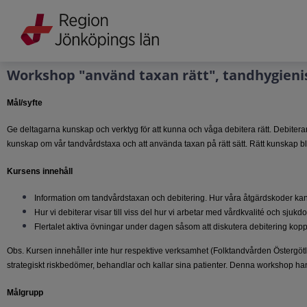
Grade
Portal
Workshop "använd taxan rätt", tandhygieni
Mål/syfte
Ge deltagarna kunskap och verktyg för att kunna och våga debitera rätt. Debiterar 
kunskap om vår tandvårdstaxa och att använda taxan på rätt sätt. Rätt kunskap bl
Kursens innehåll
Information om tandvårdstaxan och debitering. Hur våra åtgärdskoder kan an
Hur vi debiterar visar till viss del hur vi arbetar med vårdkvalité och sj
Flertalet aktiva övningar under dagen såsom att diskutera debitering koppl
Obs. Kursen innehåller inte hur respektive verksamhet (Folktandvården Östergöt
strategiskt riskbedömer, behandlar och kallar sina patienter. Denna workshop hand
Målgrupp