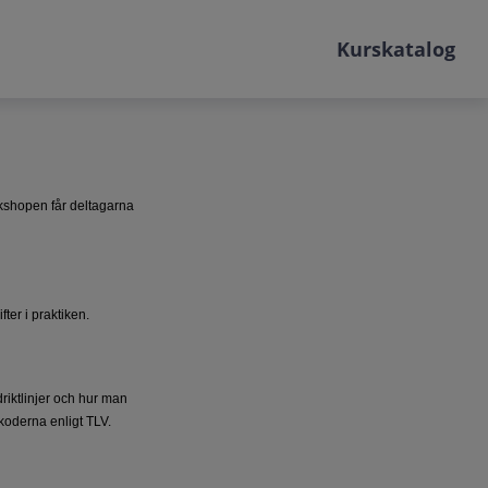
Kurskatalog
orkshopen får deltagarna
ter i praktiken.
iktlinjer och hur man
koderna enligt TLV.