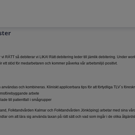
ster
vi RÄTT så debiterar vi LIKA! Rätt debitering leder till jämlik debitering. Under w
ir ett stöd för medarbetaren och kommer påverka vår arbetsmiljö positivt.
vändas och kombineras. Kliniskt applicerbara tips för att förtydliga TLV´s föreskrif
ukdomsförebyggande arbete
ade till patientfall i smågrupper
land, Folktandvården Kalmar och Folktandvården Jönköping) arbetar med sina vårdr
lar om att lära sig använda taxan på rätt sätt och vad som ingår i de olika åtgärds