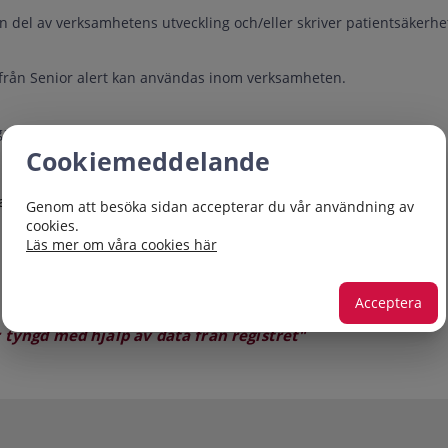
en del av verksamhetens utveckling och/eller skriver patientsäkerhe
 från Senior alert kan användas inom verksamheten.
r att lära dig:
Cookiemeddelande
kla verksamheten
Genom att besöka sidan accepterar du vår användning av
cookies.
Läs mer om våra cookies här
Acceptera
ngd med hjälp av data från registret"