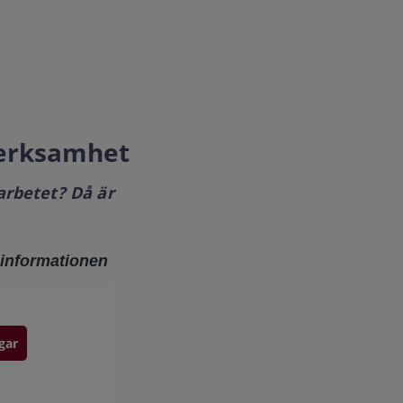
 verksamhet
arbetet? Då är
g informationen
gar