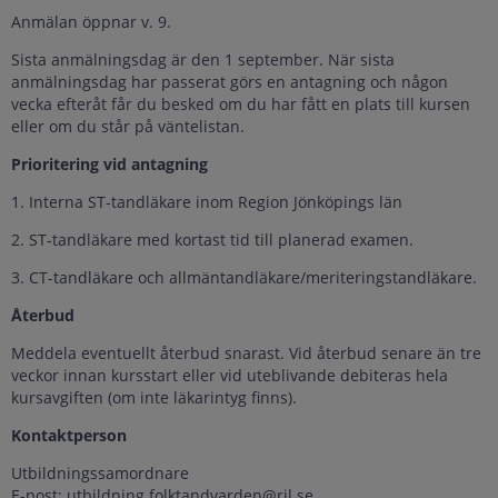
Anmälan öppnar v. 9.
Sista anmälningsdag är den 1 september. När sista
anmälningsdag har passerat görs en antagning och någon
vecka efteråt får du besked om du har fått en plats till kursen
eller om du står på väntelistan.
Prioritering vid antagning
1. Interna ST-tandläkare inom Region Jönköpings län
2. ST-tandläkare med kortast tid till planerad examen.
3. CT-tandläkare och allmäntandläkare/meriteringstandläkare.
Återbud
Meddela eventuellt återbud snarast. Vid återbud senare än tre
veckor innan kursstart eller vid uteblivande debiteras hela
kursavgiften (om inte läkarintyg finns).
Kontaktperson
Utbildningssamordnare
E-post: utbildning.folktandvarden@rjl.se