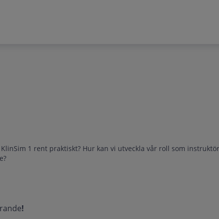
linSim 1 rent praktiskt? Hur kan vi utveckla vår roll som instruktö
se?
ärande
!