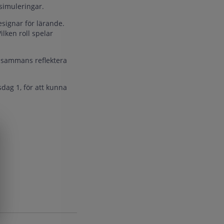
 simuleringar.
esignar för lärande.
lken roll spelar
llsammans reflektera
dag 1, för att kunna