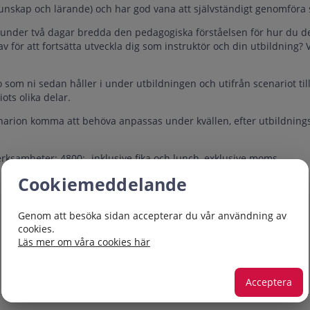
 Kunskap och lärande) och har god vana att självständigt genomföra
tt under två dagar bredda den pedagogiska förståelsen för hur du d
för att fortsätta utveckla dig som instruktör och din utbildning? Vi
o som ni sedan håller i under utbildningen och utifrån scenariot ti
ots olika delar.
arion komma att behöva anpassas under kvällen, efter utbildnings
erksamheter: 4800:- inklusive fika och lunch, exklusive moms
Cookiemeddelande
Genom att besöka sidan accepterar du vår användning av
cookies.
Läs mer om våra cookies här
Acceptera