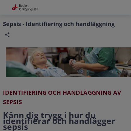
Grade
Portal
Sepsis - Identifiering och handläggning
IDENTIFIERING OCH HANDLÄGGNING AV
SEPSIS
Känn dig trygg i hur du
identifierar och handlägger
sepsis