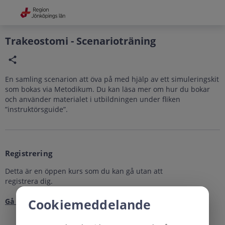
Grade
Portal
Trakeostomi - Scenarioträning
En samling scenarion att öva på med hjälp av ett simuleringskit
som bokas via Metodikum. Du kan läsa mer om hur du bokar
och använder materialet i utbildningen under fliken
”instruktörsguide”.
Registrering
Detta är en öppen kurs som du kan gå utan att
registrera dig.
Cookiemeddelande
Gå till kursen