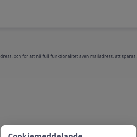
ss, och för att nå full funktionalitet även mailadress, att sparas.
Cookiemeddelande