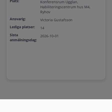
Plats:
Konferensrum Ugglan,
Habiliteringscentrum hus M4,
Ryhov
Ansvarig:
Victoria Gustafsson
Lediga platser:
14
Sista
2026-10-01
anmälningsdag: