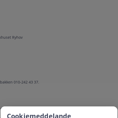
ukhuset Ryhov
robakken 010-242 43 37.
:00-12:00.
Cookiemeddelande
eringen samt namn på deltagarna för kursen.