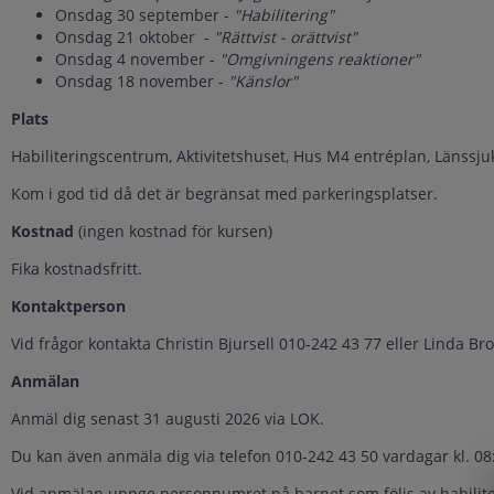
Onsdag 30 september -
"Habilitering"
Onsdag 21 oktober -
"Rättvist - orättvist"
Onsdag 4 november -
"Omgivningens reaktioner"
Onsdag 18 november -
"Känslor"
Plats
Habiliteringscentrum, Aktivitetshuset, Hus M4 entréplan, Länssj
Kom i god tid då det är begränsat med parkeringsplatser.
Kostnad
(ingen kostnad för kursen)
Fika kostnadsfritt.
Kontaktperson
Vid frågor kontakta Christin Bjursell 010-242 43 77 eller Linda B
Anmälan
Anmäl dig senast 31 augusti 2026 via LOK.
Du kan även anmäla dig via telefon 010-242 43 50 vardagar kl. 08
Vid anmälan uppge personnumret på barnet som följs av habilit