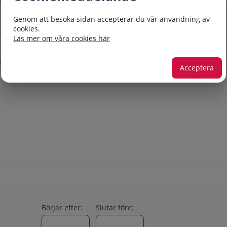
Genom att besöka sidan accepterar du vår användning av
cookies.
unktionsnedsättning behöver ni därför ordna annan tillsyn.
Läs mer om våra cookies här
ig föräldrapenning eller kontaktdag om ditt barn ännu inte fyllt 16
.
Acceptera
Börjar efter:
Slutar före: