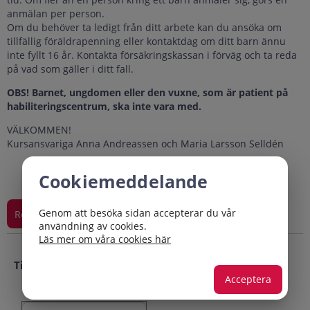
anmälan per person.
Om du behöver ta ledigt från ditt arbete kan du ansöka om
tillfällig föräldrapenning eller kontaktdag om ditt barn ännu
inte fyllt 16 år. Kontakta försäkringskassan i förväg och ta reda
på vad som gäller i ditt fall.
OBS! Barnet, ungdomen eller den vuxne, som är patient på
habiliteringscentrum, ska inte vara med.
VÄLKOMMEN!
Kursansvariga Anna Andreassen och Maria Larsson Selldén
Cookiemeddelande
Genom att besöka sidan accepterar du vår
användning av cookies.
Läs mer om våra cookies här
Tillfällen
Acceptera
Ort: