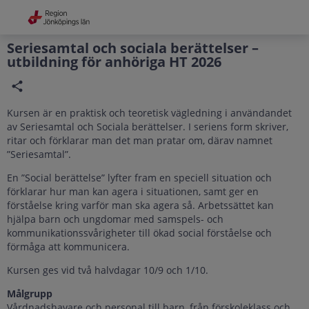
Grade
Portal
Seriesamtal och sociala berättelser –
utbildning för anhöriga HT 2026
Kursen är en praktisk och teoretisk vägledning i användandet
av Seriesamtal och Sociala berättelser. I seriens form skriver,
ritar och förklarar man det man pratar om, därav namnet
”Seriesamtal”.
En ”Social berättelse” lyfter fram en speciell situation och
förklarar hur man kan agera i situationen, samt ger en
förståelse kring varför man ska agera så. Arbetssättet kan
hjälpa barn och ungdomar med samspels- och
kommunikationssvårigheter till ökad social förståelse och
förmåga att kommunicera.
Kursen ges vid två halvdagar 10/9 och 1/10.
Målgrupp
Vårdnadshavare och personal till barn, från förskoleklass och