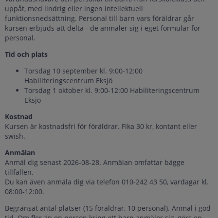
uppåt, med lindrig eller ingen intellektuell
funktionsnedsättning. Personal till barn vars föräldrar går
kursen erbjuds att delta - de anmäler sig i eget formulär för
personal.
Tid och plats
Torsdag 10 september kl. 9:00-12:00
Habiliteringscentrum Eksjö
Torsdag 1 oktober kl. 9:00-12:00 Habiliteringscentrum
Eksjö
Kostnad
Kursen är kostnadsfri för föräldrar. Fika 30 kr, kontant eller
swish.
Anmälan
Anmäl dig senast 2026-08-28. Anmälan omfattar bägge
tillfällen.
Du kan även anmäla dig via telefon 010-242 43 50, vardagar kl.
08:00-12:00.
Begränsat antal platser (15 föräldrar, 10 personal). Anmäl i god
tid. Om fler än en person kring ett barn anmäler sig, görs en