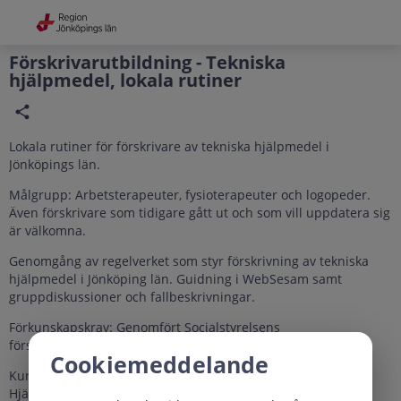
Grade
Portal
Förskrivarutbildning - Tekniska
hjälpmedel, lokala rutiner
Lokala rutiner för förskrivare av tekniska hjälpmedel i
Jönköpings län.
Målgrupp: Arbetsterapeuter, fysioterapeuter och logopeder.
Även förskrivare som tidigare gått ut och som vill uppdatera sig
är välkomna.
Genomgång av regelverket som styr förskrivning av tekniska
hjälpmedel i Jönköping län. Guidning i WebSesam samt
gruppdiskussioner och fallbeskrivningar.
Förkunskapskrav: Genomfört Socialstyrelsens
förskrivarutbildning på webben.
Cookiemeddelande
Kursen avslutas med en kort rundvandring på
Hjälpmedelscentralen.