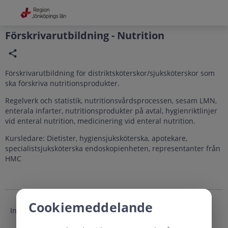
Grade
Portal
Förskrivarutbildning - Nutrition
Förskrivarutbildning för distriktsköterskor/sjuksköterskor som
ska förskriva nutritionsprodukter.
Regelverk och statistik, nutritionsvårdsprocessen, sesam LMN,
enterala infarter, nutritionsprodukter på avtal, hygienriktlinjer
vid enteral nutrition, medicinering vid enteral nutrition.
Kursledare: Dietister, hygiensjuksköterska, apotekare,
specialistsjuksköterska endoskopienheten, representanter från
HMC
Cookiemeddelande
Inga träffar