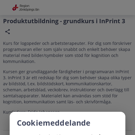
Grade
Portal
Produktutbildning - grundkurs i InPrint 3
Kurs för logopeder och arbetsterapeuter. För dig som förskriver
programvaran eller som själv snabbt och enkelt behöver skapa
material med bilder/symboler som stöd för kognition och
kommunikation.
Kursen ger grundläggande färdigheter i programvaran InPrint
3. InPrint 3 är ett redskap för dig som behöver skapa olika typer
av bildstöd, t.ex. bildstödskort, kommunikationskartor,
scheman, arbetsblad, veckobrev, instruktioner och överlägg till
samtalsapparater. Materialet kan användas som stöd för
kognition, kommunikation samt läs- och skrivförmåga.
Kursledare: Frida Johansson
Cookiemeddelande