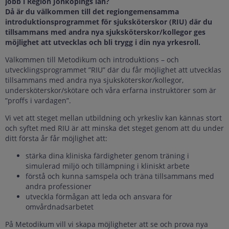
jobb i Region Jönköpings län?
Då är du välkommen till det regiongemensamma
introduktionsprogrammet för sjuksköterskor (RIU) där du
tillsammans med andra nya sjuksköterskor/kollegor ges
möjlighet att utvecklas och bli trygg i din nya yrkesroll.
Välkommen till Metodikum och introduktions – och
utvecklingsprogrammet ”RIU” där du får möjlighet att utvecklas
tillsammans med andra nya sjuksköterskor/kollegor,
undersköterskor/skötare och våra erfarna instruktörer som är
”proffs i vardagen”.
Vi vet att steget mellan utbildning och yrkesliv kan kännas stort
och syftet med RIU är att minska det steget genom att du under
ditt första år får möjlighet att:
stärka dina kliniska färdigheter genom träning i
simulerad miljö och tillämpning i kliniskt arbete
förstå och kunna samspela och träna tillsammans med
andra professioner
utveckla förmågan att leda och ansvara för
omvårdnadsarbetet
På Metodikum vill vi skapa möjligheter att se och prova nya