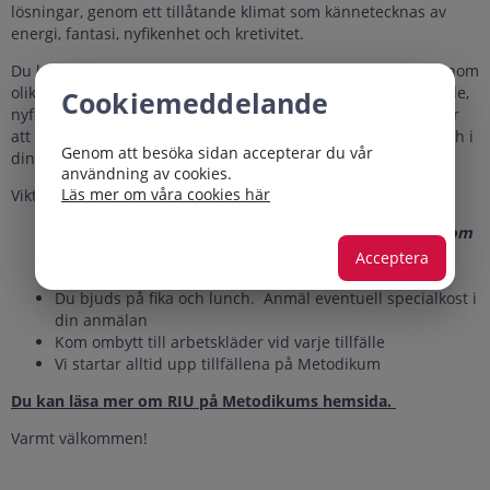
lösningar, genom ett tillåtande klimat som kännetecknas av
energi, fantasi, nyfikenhet och kretivitet.
Du kommer att träffa instruktörer som alla arbetar kliniskt inom
olika områden och har specialistkunskaper. De är engagerade,
Cookiemeddelande
nyfikna och sätter fokus på det som är relevant och viktigt för
att det ska fungera så bra som möjligt för dig i din vardag och i
Genom att besöka sidan accepterar du vår
din verksamhet.
användning av cookies.
Läs mer om våra cookies här
Viktig information:
Du anmäler dig till hela introduktionsprogrammet som
sammanlagt innehåller 10 tillfällen fördelade under
Acceptera
hösten 2026 och våren 2027.
Du bjuds på fika och lunch. Anmäl eventuell specialkost i
din anmälan
Kom ombytt till arbetskläder vid varje tillfälle
Vi startar alltid upp tillfällena på Metodikum
Du kan läsa mer om RIU på Metodikums hemsida.
Varmt välkommen!