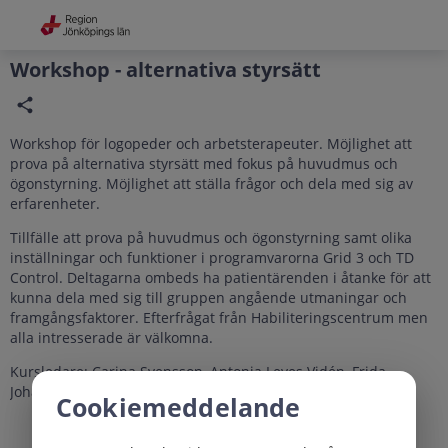
Grade
Portal
Workshop - alternativa styrsätt
Workshop för logopeder och arbetsterapeuter. Möjlighet att
prova på alternativa styrsätt med fokus på huvudmus och
ögonstyrning. Möjlighet att ställa frågor och dela med sig av
erfarenheter.
Tillfälle att prova på huvudmus och ögonstyrning samt olika
inställningar och funktioner i programvarorna Grid 3 och TD
Control. Deltagarna ombeds ha patientärenden i åtanke för att
kunna dela med sig till gruppen angående utmaningar och
framgångsfaktorer. Efterfrågat från Habiliteringscentrum men
alla intresserade är välkomna.
Kursledare: Carina Svensson, Antonia Leyes Vidén, Frida
Johansson
Cookiemeddelande