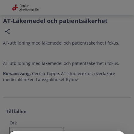
Grade
Portal
AT-Läkemedel och patientsäkerhet
AT-utbildning med läkemedel och patientsäkerhet i fokus.
AT-utbildning med läkemedel och patientsäkerhet i fokus.
Kursansvarig:
Cecilia Toppe, AT-studierektor, överläkare
medicinkliniken Länssjukhuset Ryhov
Tillfällen
Ort: