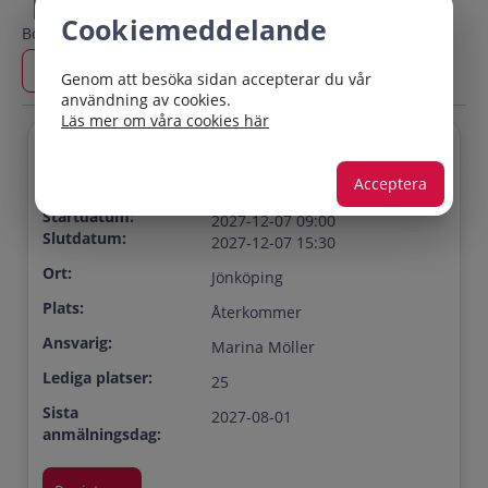
Cookiemeddelande
Börjar efter:
Slutar före:
Genom att besöka sidan accepterar du vår
användning av cookies.
Läs mer om våra cookies här
Titel:
Läkemedel och
Acceptera
patientsäkerhet
Startdatum:
2027-12-07 09:00
Slutdatum:
2027-12-07 15:30
Ort:
Jönköping
Plats:
Återkommer
Ansvarig:
Marina Möller
Lediga platser:
25
Sista
2027-08-01
anmälningsdag: