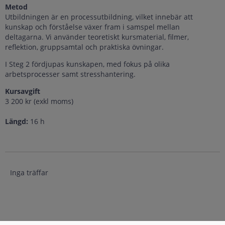
Metod
Utbildningen är en processutbildning, vilket innebär att
kunskap och förståelse växer fram i samspel mellan
deltagarna. Vi använder teoretiskt kursmaterial, filmer,
reflektion, gruppsamtal och praktiska övningar.
I Steg 2 fördjupas kunskapen, med fokus på olika
arbetsprocesser samt stresshantering.
Kurs
avgift
3 200 kr (exkl moms)
Längd:
16 h
Inga träffar