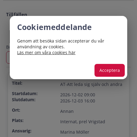
Tillfällen
Cookiemeddelande
Ort:
Genom att besöka sidan accepterar du vår
användning av cookies.
Börjar efter:
Slutar före:
Läs mer om våra cookies här
Acceptera
Titel:
AT-Att leda sig själv och andra
Startdatum:
2026-12-02 09:00
Slutdatum:
2026-12-03 16:00
Ort:
Annan
Plats:
Internat, prel Vrigstad
Ansvarig:
Marina Möller