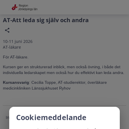
Grade
Portal
AT-Att leda sig själv och andra
10-11 juni 2026
AT-läkare
För AT-läkare.
Kursen ger en strukturerad inblick, men också övning, i både det
individuella ledarskapet men också hur du effektivt kan leda andra.
Kursansvarig
: Cecilia Toppe, AT-studierektor, överläkare
medicinkliniken Länssjukhuset Ryhov
Cookiemeddelande
Inga träffar