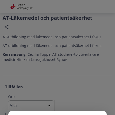
Grade
Portal
AT-Läkemedel och patientsäkerhet
AT-utbildning med läkemedel och patientsäkerhet i fokus.
AT-utbildning med läkemedel och patientsäkerhet i fokus.
Kursansvarig:
Cecilia Toppe, AT-studierektor, överläkare
medicinkliniken Länssjukhuset Ryhov
Tillfällen
Ort:
Börjar efter:
Slutar före: