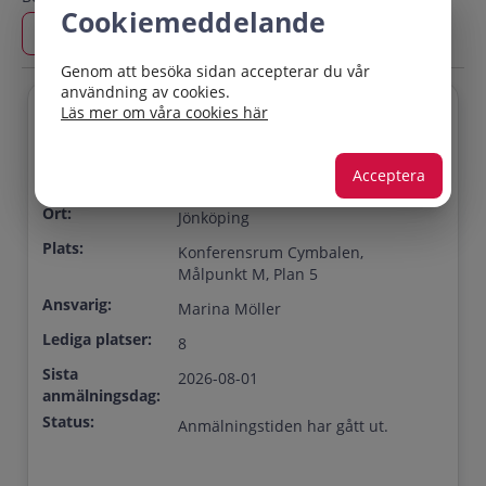
Cookiemeddelande
Genom att besöka sidan accepterar du vår
användning av cookies.
Läs mer om våra cookies här
Titel:
Läkemedel och patientsäkerhet
Startdatum:
2026-09-01 09:00
Acceptera
Slutdatum:
2026-09-01 15:30
Ort:
Jönköping
Plats:
Konferensrum Cymbalen,
Målpunkt M, Plan 5
Ansvarig:
Marina Möller
Lediga platser:
8
Sista
2026-08-01
anmälningsdag:
Status:
Anmälningstiden har gått ut.