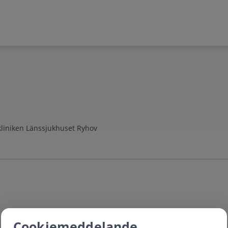
kliniken Länssjukhuset Ryhov
Cookiemeddelande