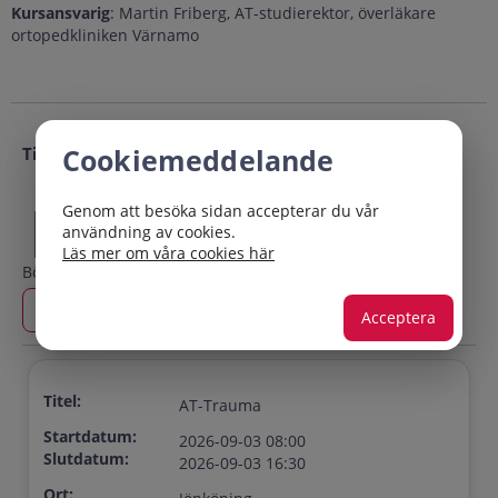
Kursansvarig
: Martin Friberg, AT-studierektor, överläkare
ortopedkliniken Värnamo
Cookiemeddelande
Tillfällen
Ort:
Genom att besöka sidan accepterar du vår
användning av cookies.
Läs mer om våra cookies här
Börjar efter:
Slutar före:
Acceptera
Titel:
AT-Trauma
Startdatum:
2026-09-03 08:00
Slutdatum:
2026-09-03 16:30
Ort: