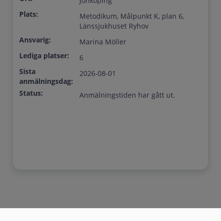
Jönköping
Plats:
Metodikum, Målpunkt K, plan 6,
Länssjukhuset Ryhov
Ansvarig:
Marina Möller
Lediga platser:
6
Sista
2026-08-01
anmälningsdag:
Status:
Anmälningstiden har gått ut.