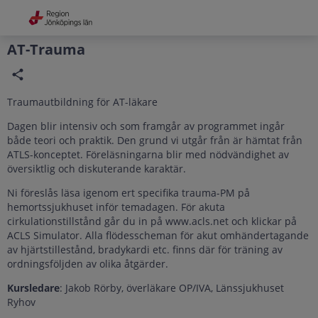
Grade
Portal
AT-Trauma
Traumautbildning för AT-läkare
Dagen blir intensiv och som framgår av programmet ingår
både teori och praktik. Den grund vi utgår från är hämtat från
ATLS-konceptet. Föreläsningarna blir med nödvändighet av
översiktlig och diskuterande karaktär.
Ni föreslås läsa igenom ert specifika trauma-PM på
hemortssjukhuset inför temadagen. För akuta
cirkulationstillstånd går du in på www.acls.net och klickar på
ACLS Simulator. Alla flödesscheman för akut omhändertagande
av hjärtstillestånd, bradykardi etc. finns där för träning av
ordningsföljden av olika åtgärder.
Kursledare
: Jakob Rörby, överläkare OP/IVA, Länssjukhuset
Ryhov