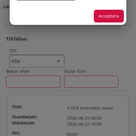
Längd:
8 h
Acceptera
Tillfällen
Ort:
Börjar efter:
Slutar före:
Titel:
S-HLR Instruktör vuxen
Startdatum:
2026-08-25 08:00
Slutdatum:
2026-08-25 16:00
Ort:
Eksjö