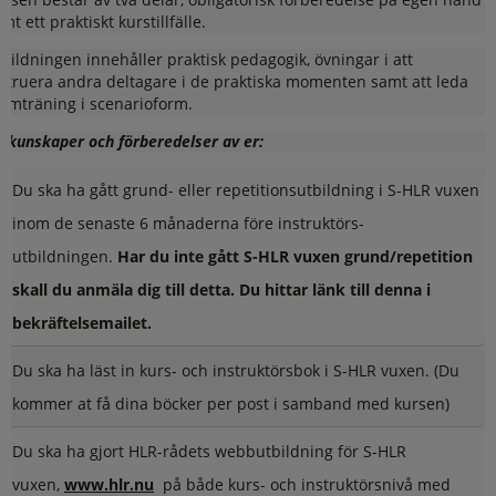
mt ett praktiskt kurstillfälle.
bildningen innehåller praktisk pedagogik, övningar i att
struera andra deltagare i de praktiska momenten samt att leda
amträning i scenarioform.
rkunskaper och förberedelser av er:
Du ska ha gått grund- eller repetitionsutbildning i S-HLR vuxen
inom de senaste 6 månaderna före instruktörs-
utbildningen.
Har du inte gått S-HLR vuxen grund/repetition
skall du anmäla dig till detta. Du hittar länk till denna i
bekräftelsemailet.
Du ska ha läst in kurs- och instruktörsbok i S-HLR vuxen. (Du
kommer at få dina böcker per post i samband med kursen)
Du ska ha gjort HLR-rådets webbutbildning för S-HLR
vuxen,
www.hlr.nu
på både kurs- och instruktörsnivå med