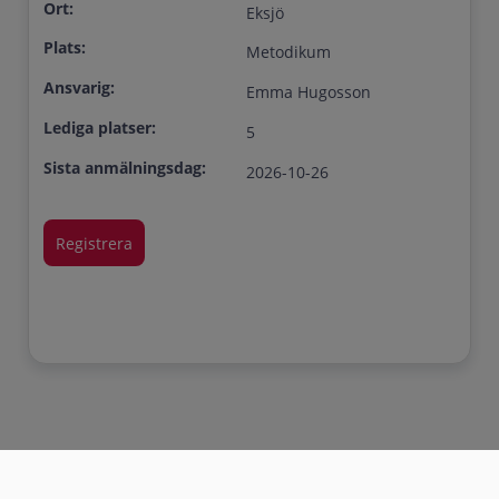
Ort:
Eksjö
Plats:
Metodikum
Ansvarig:
Emma Hugosson
Lediga platser:
5
Sista anmälningsdag:
2026-10-26