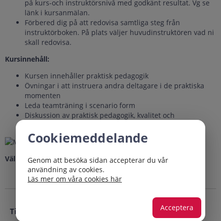
på kurs-och instruktörsnivå med godkänt resultat. Vg se
länk i kursanmälan.
Förbered dig på att redovisa samtliga steg från
instruktörboken. På plats väljer huvudinstruktören vad ni
skall redovisa.
Kursinnehåll:
Kursen innehåller praktisk pedagogik
Övningar i att instruera andra deltagare i de praktiska
momenten
Leda teamträning i scenario form
Diskussion av praktisk pedagogik, kvalitet och
organisation av utbildning.
Cookiemeddelande
Välkommen!
Genom att besöka sidan accepterar du vår
användning av cookies.
Läs mer om våra cookies här
Acceptera
Tillfällen