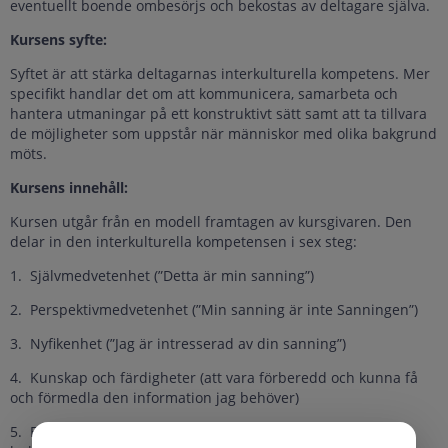
eventuellt boende ombesörjs och bekostas av deltagare själva.
Kursens syfte:
Syftet är att stärka deltagarnas interkulturella kompetens. Mer
specifikt handlar det om att kommunicera, samarbeta och
hantera utmaningar på ett konstruktivt sätt samt att ta tillvara
de möjligheter som uppstår när människor med olika bakgrund
möts.
Kursens innehåll:
Kursen utgår från en modell framtagen av kursgivaren. Den
delar in den interkulturella kompetensen i sex steg:
1. Självmedvetenhet (”Detta är min sanning”)
2. Perspektivmedvetenhet (”Min sanning är inte Sanningen”)
3. Nyfikenhet (”Jag är intresserad av din sanning”)
4. Kunskap och färdigheter (att vara förberedd och kunna få
och förmedla den information jag behöver)
5. Erfarenheter (att utsätta mig för situationer där jag kan