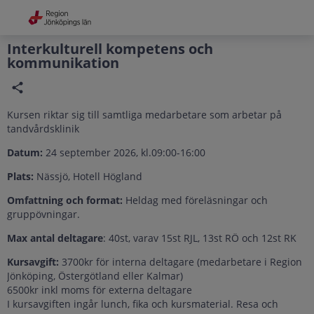
Grade
Portal
Interkulturell kompetens och
kommunikation
Kursen riktar sig till samtliga medarbetare som arbetar på
tandvårdsklinik
Datum:
24 september 2026, kl.09:00-16:00
Plats:
Nässjö, Hotell Högland
Omfattning och format:
Heldag med föreläsningar och
gruppövningar.
Max antal deltagare
: 40st, varav 15st RJL, 13st RÖ och 12st RK
Kursavgift:
3700kr för interna deltagare (medarbetare i Region
Jönköping, Östergötland eller Kalmar)
6500kr inkl moms för externa deltagare
I kursavgiften ingår lunch, fika och kursmaterial. Resa och